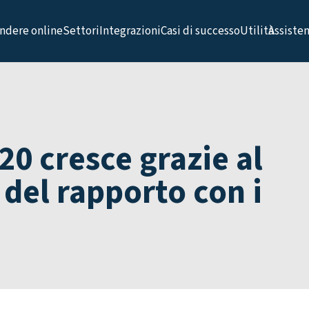
ndere online
Settori
Integrazioni
Casi di successo
Utilità
Assiste
20 cresce grazie al
del rapporto con i