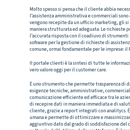
Molto spesso si pensa che il cliente abbia necess
l’assistenza amministrativa e commerciali sono a
vengono recepite da un ufficio marketing, gli si
maniera strutturata ed adeguata. Le richieste 
l’accurata risposta con il coadiuvo di strumenti 
software per la gestione di richieste di assiste
comune, ormai fondamentale per le imprese: il P
Il portale clienti è la sintesi di tutte le informazi
vero valore oggi per il customer care.
È uno strumento che permette trasparenza di da
esigenze tecniche, amministrative, commerciali, 
comunicazione efficiente ed efficace tra le azi
di recepire dati in maniera immediata e di valuta
cliente, grazie a report integrati con analitycs.
umana e permette di ottimizzare e massimizzare 
aggiuntivo dato dal grado di soddisfazione del 