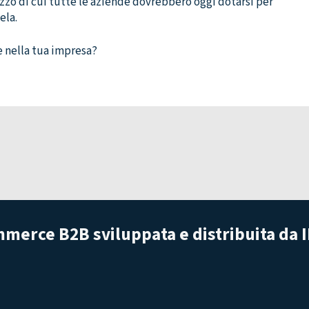
mezzo di cui tutte le aziende dovrebbero oggi dotarsi per
ela.
e nella tua impresa?
merce B2B sviluppata e distribuita da 