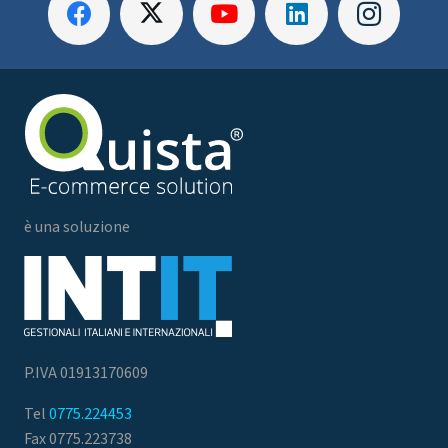
è una soluzione
P.IVA 01913170609
Tel
0775.224453
Fax 0775.223738